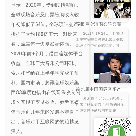
显示，2020年，受到疫情影响，
行业内部，而是成为全民话
题。2023年9月13日，文化和
全球现场音乐及门票赞助收入较
旅游部、公安部联合发布《关
于进一步加强大型营业性演出
年初降低了64%，全球演唱会产业
无限星空演唱会阵容曝
光！朴树、达达乐队、
活动规范管理促进演出市场健
旅行团乐队、盘尼西林
折损了大约180亿美元。对比来
2021年1月24日，佳能 无
康有序发展的通知》，明确“大
乐队强势唱响
限星空演唱会将在北京五棵松
型演出活动实行实名购票和实
看，流媒体一边则盆满钵满。
凯迪拉克中心正式唱响。朴
名入场制度，每场演出每个身
树、达达乐队、旅行团乐队、
2020年前9个月，借由流媒体平台
份证件只能购买一张门票，购
盘尼西林乐队，华语乐坛实力
票人与入场人身份信息保
收益，全球三大音乐公司环球、
唱将一起奉献一场精彩绝伦的
现场音乐盛宴。 本次佳能 无限
索尼和华纳在上半年均完成了盈
星空演唱会的
利。国内市场，腾讯音乐娱乐集
第九届中国国际音乐产
团Q3季度也借由在线音乐收入的
业大会盛大启航
夏末将至，淡忘了酷暑，
增长实现了季度盈收。参考流媒
迎来了秋意盎然!当狂热的音乐
和凉爽愉悦的氛围交织在一
体音乐近几年来的发展不难看
起，让人仿佛置身于一个无尽
出，音乐对于互联网的依赖越发
狂欢的海洋中。此时，离我们
期待已久的第九届中国国际音
深入。
乐产业大会开幕仅剩20天！延