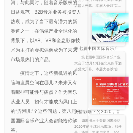
河；与此同时，随着音乐版权的
店盛大开幕。本届大会以“音乐
日益规范，B2B音乐业务被投资人
+科技”为主题，汇聚行业各界
精英前来共同探讨行业热点，
热衷，成为了当下最有潜力的新
分析行业现状，展望行业未
来。 出席大会的嘉
赛道之一；在偶像产业全球化的
背景下，以AR、VR和全息影像技
第七届中国国际音乐产
术为主打的虚拟偶像成为了未来
业大会盛大召开，联通
沃音乐荣获“音乐产业贡
第七届中国国际音乐产业
市场最热门的产品。
献奖”
大会于12月13日在北京四季酒
店盛大开幕。本届大会以“音乐
疫情之下，这些新机遇的风
+科技”为主题，汇聚行业各界
精英前来共同探讨行业热点，
险与发展空间在哪儿？未来又有
分析行业现状，展望行业未
着哪些可能性与痛点？作为音乐
来。 出席大会的嘉
从业人员，如何才能成为风口上
的“弄潮儿”？这些问题，第八届中
疫情影响下的2020，音
乐行业交出了一份怎样
国国际音乐产业大会都能给你解
的答卷？
如果用三个关键词来概括
2020年的全球音乐市场，那便
答。
是：遇冷、加速与变革。2020