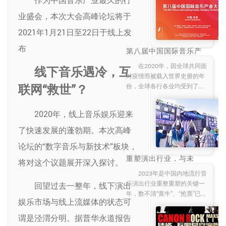
记贾立斌、上海脉驰文化发展
产业大会 高峰论坛将在2021
有限公司李壬和、山海文旅集
业盛会，本次大会高峰论坛将于
年1月21日至22日改为线上方
团总裁赵佳
2021年1月21日至22日于线上发
布
第八届中国国际音乐产
业大会全面启动
在2020年，因全球共同面
线下音乐遇冷，互
对疫情而被载入世界史册的年
联网“救世”？
份，全球各行各业均受到了不
小的冲击。目光聚焦到音乐产
业，数据显示，受新冠疫情影
2020年，线上音乐娱乐迎来
响，英国音乐产业收益大幅减
少30亿英镑，这意味着今年英
了快速发展的蓬勃期。本次高峰
国音乐产业规模
论坛的“数字音乐与新技术”板块，
重塑演出行业，与未
将对这个议题展开深入探讨。
来“同行”|第九届中国国
际音乐产 业大会演出产
2023年是中国内地流行音
业板块解读
乐演出行业重整重塑的关键一
回望过去一整年，线下演出
年，数不清“黄牛”、“抢票”已经
娱乐市场与线上流媒体的状态可
上了多少次热搜，热门演唱会
门票难抢已经是“出圈”的社会
谓是泾渭分明。据普华永道报告
议题，不再只局限于流行音乐