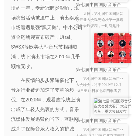
第七届中国国际音乐产
册的一年，受新冠肺炎影响，现
业大会“世界音你而精
彩”音乐赋能娱乐营销论
近日，第七届中国国际音
场演出活动被迫中止，演出娱乐
坛
乐产业大会曝光论坛第一批嘉
宾及会议议程，一时引起行业
市场遭遇最强“黑天鹅”。中小公司
内外的高度关注。现距离该大
资金链断裂宣布破产，Utral、
会开幕，已进入紧张倒计时。
大会除了曝光的大会嘉宾和议
SWSX等欧美大型音乐节相继取
程外，此次论坛诸多亮点也随
消，线下演出市场在2020年几乎
着大会的倒计时相继曝光
颗粒无收。
第七届中国国际音乐产
业大会即将开幕 嘉宾阵
容曝光
第七届中国国际音乐产业
在疫情的步步紧逼催化下，
大会峰会，将于2019年12月
音乐行业被迫加速了变革的步
13日至14日在北京四季酒店盛
大开幕。大会汇聚行业各界精
伐。在2020年，观看虚拟线上演
英共襄盛会，探讨行业热点，
出成了年轻人热衷的方式，音乐
分析行业现状，展望行业未
来，共同推进音乐文化产业的
流媒体发展迅猛的当下，互联网
第七届中国国际音乐产
发展和繁荣，将大
业大会盛大召开 大会群
成为了保障音乐人收入的护城
英荟萃，重大项目发布
第七届中国国际音乐产业
大会于12月13日在北京四季酒