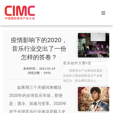
疫情影响下的2020，
音乐行业交出了一份
怎样的答卷？
音乐创作大赛x音
乐“家”创作营主题论坛
发布时间：
2021-01-19
国家音乐产业基地首届音
浏览次数：
5553
乐创作大赛由国家音乐产业基
地主办，联合腾讯音乐人、动
次app、小样儿等平台以及十
如果用三个关键词来概括
余所大学共同发起的，在第七
2020年的全球音乐市场，那便
届中国国际音乐产业大会前期
启动的一次涵盖了音乐创作大
是：遇冷、加速与变革。2020年
赛、音乐大师班以及创
对于全球音乐行业来说是载入史