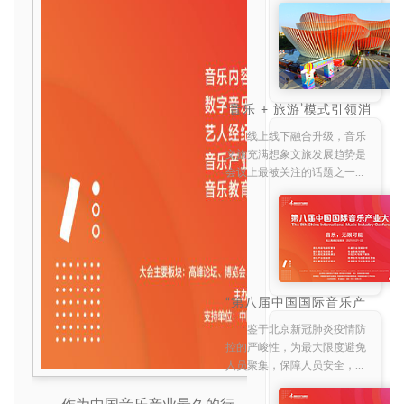
酒店）正式启动。这是一个鼓
励音乐界各方合作的盛会，旨
在促进音乐行业之间的交流。
并且希望以本次大会为基石，
不仅是提供一个舞台更是为大
家提供一个发声共进的契机。
‘音乐 + 旅游’模式引领消
费大爆发，为文旅注入
中国国际音乐产业大会发起
新活力
线上线下融合升级，音乐
人、国家音乐产业基地负责人
文旅充满想象文旅发展趋势是
唐月明先生表示‘过去这几年疫
会议上最被关注的话题之一。
情对音乐行业及演出事业造成
文化旅游的兴起为音乐产业提
了巨大影响，出现了很多线上
供了新的发展机遇。如何充分
直播演唱会等项目，让我们对
利用地方文化资源，结合旅游
音乐行业的发展重新进行思
业的发展，推动音乐产业与文
考。疫情后今年现场演出逐渐
旅产业的深度融合，进一步促
复苏，暑期演出过百亿收入，
进音乐产业的发展将会是目前
面临的最直观最值得延伸的话
“第八届中国国际音乐产
业大会”将更改为线上举
题。本次中国国际音乐产业大
办，高峰论坛议题发布
鉴于北京新冠肺炎疫情防
会将音乐与文旅相结合，充分
控的严峻性，为最大限度避免
体现“同行共声”的主题思想，
人员聚集，保障人员安全，原
将邀请到北京市文化创意产业
定于2021年1月20日 24日在北
发展服务有限公司党支部副书
京举办的 第八届中国国际音乐
作为中国音乐产业最久的行