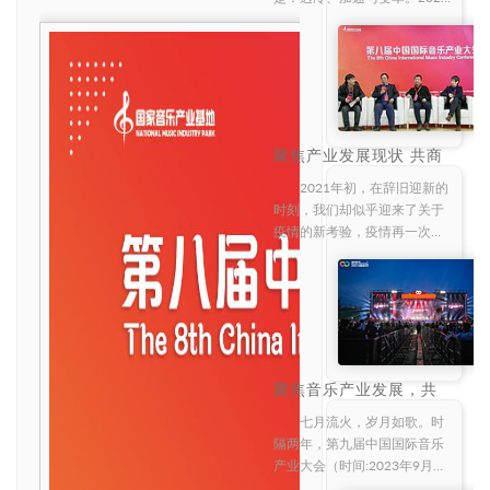
年对于全球音乐行业来说是载
入史册的一年，受新冠肺炎影
响，现场演出活动被迫中止，
演出娱乐市场遭遇最强 黑天鹅
。中小公司
聚焦产业发展现状 共商
未来创新之路——第八届
中国国际音乐产业大会
2021年初，在辞旧迎新的
高峰论坛板块解读
时刻，我们却似乎迎来了关于
疫情的新考验，疫情再一次冲
击着人们慢慢步入正轨的工作
和生活。音乐产业的发展不得
不再一次调整自身来应对新的
挑战。但幸运的是，这一次我
们可以回顾复盘去年
聚焦音乐产业发展，共
创‘新声之路’| 第九届中
国国际音乐产业大会音
七月流火，岁月如歌。时
乐产业板块解读
隔两年，第九届中国国际音乐
产业大会（时间:2023年9月
26-27日；地点:北京万达文华