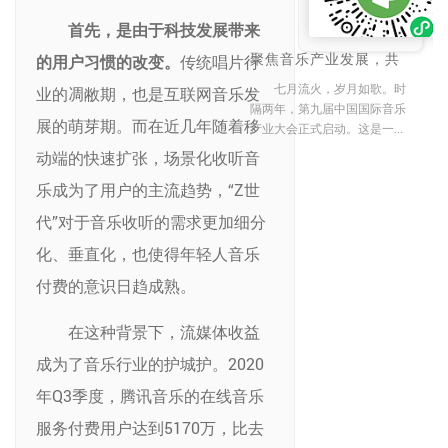
续之前八届音乐大会的精髓，
首先，是由于科技发展带来
继续汇聚来自全球各地的音乐
人、音乐爱好者以及音乐产业
聚焦音乐产业发展，共
的用户习惯的改变。
传统唱片行
创‘新声之路’|第九届中
从业者。大会将于2023年9月
国国际音乐产业大会音
七月流火，岁月如歌。时
业的凋敝期，也是互联网音乐发
26日至27日在北京万达文华酒
乐产业板块解读
隔两年，第九届中国国际音乐
店盛大开幕，本届大会由国家
展的萌芽期。而在近几年随着移
产业大会正式启动。这是一个
音乐产业基地数字音乐示范园
鼓励音乐界各方合作的盛会，
动端的快速扩张，场景化收听音
区主办，以“同行·共声”为主
旨在促进音乐行业之间的交
题，我们将在此见证音乐的魅
乐成为了用户的主流趋势，“Z世
流。并且希望以本次大会为基
力和力量，促进音乐界的交流
石，不仅是提供一个舞台更是
与合作，共同推动行业的
代”对于音乐收听的需求更加细分
为大家提供一个发声共进的契
机。根据国际唱片业协会(IFPI)
化、垂直化，也使得年轻人音乐
的《2023年全球音乐报告》
付费的意识日趋成熟。
(GlobalMusicReport2023)在
2022年，全球音乐销量连续第
在这种背景下，流媒体收益
八年增长。而中国(+28.4%)首
度成为了全球前五大市场。在
成为了音乐行业的护城护。2020
这种音乐市场爆发式复苏的大
环境下，本次大会将以“同行·
年Q3季度，腾讯音乐的在线音乐
共声”为主题，围
服务付费用户达到5170万，比去